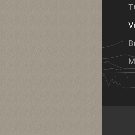
T
V
B
M