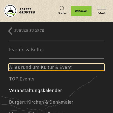
Unterkünfte
Erlebnisse
Veranstaltungen
BUCHEN
Suche
Menü
ZURÜCK ZU ORTE
Zum
Zur
Zum
Hauptinhalt
Navigation
Footer
Events & Kultur
springen
springen
springen
Alles rund um Kultur & Event
TOP Events
Veranstaltungskalender
Burgen, Kirchen & Denkmäler