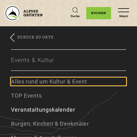
Unterkünfte
Erlebnisse
Veranstaltungen
BUCHEN
Suche
Menü
ZURÜCK ZU ORTE
Zum
Zur
Zum
Hauptinhalt
Navigation
Footer
Events & Kultur
springen
springen
springen
Alles rund um Kultur & Event
TOP Events
Veranstaltungskalender
Burgen, Kirchen & Denkmäler