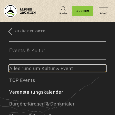
Unterkünfte
Erlebnisse
Veranstaltungen
BUCHEN
Suche
Menü
ZURÜCK ZU ORTE
Zum
Zur
Zum
Hauptinhalt
Navigation
Footer
Events & Kultur
springen
springen
springen
Alles rund um Kultur & Event
TOP Events
Veranstaltungskalender
Burgen, Kirchen & Denkmäler