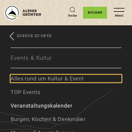
Unterkünfte
Erlebnisse
Veranstaltungen
BUCHEN
Suche
Menü
ZURÜCK ZU ORTE
Zum
Zur
Zum
Hauptinhalt
Navigation
Footer
Events & Kultur
springen
springen
springen
Alles rund um Kultur & Event
TOP Events
Veranstaltungskalender
Burgen, Kirchen & Denkmäler