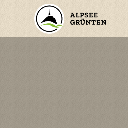
ZURÜCK ZUM HAUPTMENÜ
BERGE
ORTE
WASSER
n
KINDER
en