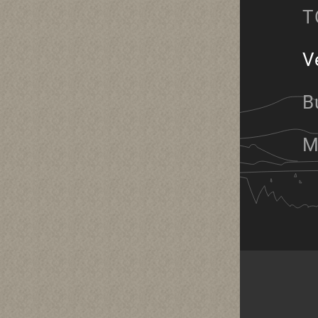
T
V
B
M