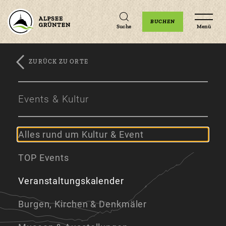
Unterkünfte
Erlebnisse
Veranstaltungen
BUCHEN
Suche
Menü
ZURÜCK ZU ORTE
Zum
Zur
Zum
Hauptinhalt
Navigation
Footer
Events & Kultur
springen
springen
springen
Alles rund um Kultur & Event
TOP Events
Veranstaltungskalender
Burgen, Kirchen & Denkmäler