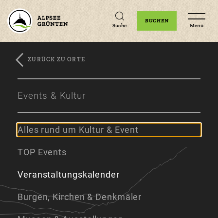
Unterkünfte
Erlebnisse
Veranstaltungen
BUCHEN
Suche
Menü
ZURÜCK ZU ORTE
Zum
Zur
Zum
Hauptinhalt
Navigation
Footer
Events & Kultur
springen
springen
springen
Alles rund um Kultur & Event
TOP Events
Veranstaltungskalender
Burgen, Kirchen & Denkmäler