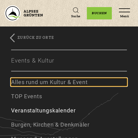
Unterkünfte
Erlebnisse
Veranstaltungen
BUCHEN
Suche
Menü
ZURÜCK ZU ORTE
Zum
Zur
Zum
Hauptinhalt
Navigation
Footer
Events & Kultur
springen
springen
springen
Alles rund um Kultur & Event
TOP Events
Veranstaltungskalender
Burgen, Kirchen & Denkmäler