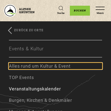
Unterkünfte
Erlebnisse
Veranstaltungen
BUCHEN
Suche
Menü
ZURÜCK ZU ORTE
Zum
Zur
Zum
Hauptinhalt
Navigation
Footer
Events & Kultur
springen
springen
springen
Alles rund um Kultur & Event
TOP Events
Veranstaltungskalender
Burgen, Kirchen & Denkmäler