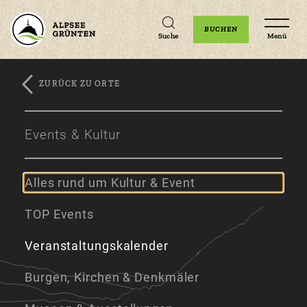
Unterkünfte
Erlebnisse
Veranstaltungen
BUCHEN
Suche
Menü
ZURÜCK ZU ORTE
Zum
Zur
Zum
Hauptinhalt
Navigation
Footer
Events & Kultur
springen
springen
springen
Alles rund um Kultur & Event
TOP Events
Veranstaltungskalender
Burgen, Kirchen & Denkmäler