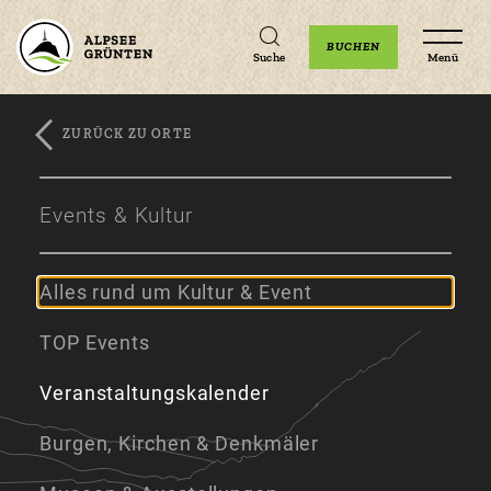
Unterkünfte
Erlebnisse
Veranstaltungen
BUCHEN
Suche
Menü
ZURÜCK ZU ORTE
Zum
Zur
Zum
Hauptinhalt
Navigation
Footer
Events & Kultur
springen
springen
springen
Alles rund um Kultur & Event
TOP Events
Veranstaltungskalender
Burgen, Kirchen & Denkmäler