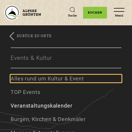
Unterkünfte
Erlebnisse
Veranstaltungen
BUCHEN
Suche
Menü
ZURÜCK ZU ORTE
Zum
Zur
Zum
Hauptinhalt
Navigation
Footer
Events & Kultur
springen
springen
springen
Alles rund um Kultur & Event
TOP Events
Veranstaltungskalender
Burgen, Kirchen & Denkmäler