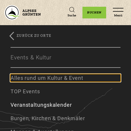
Unterkünfte
Erlebnisse
Veranstaltungen
BUCHEN
Suche
Menü
ZURÜCK ZU ORTE
Zum
Zur
Zum
Hauptinhalt
Navigation
Footer
Events & Kultur
springen
springen
springen
Alles rund um Kultur & Event
TOP Events
Veranstaltungskalender
Burgen, Kirchen & Denkmäler