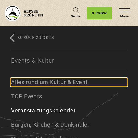
Unterkünfte
Erlebnisse
Veranstaltungen
BUCHEN
Suche
Menü
ZURÜCK ZU ORTE
Zum
Zur
Zum
Hauptinhalt
Navigation
Footer
Events & Kultur
springen
springen
springen
Alles rund um Kultur & Event
TOP Events
Veranstaltungskalender
Burgen, Kirchen & Denkmäler