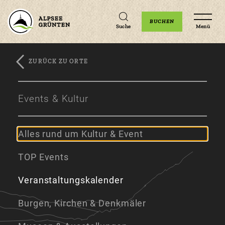
Unterkünfte
Erlebnisse
Veranstaltungen
BUCHEN
Suche
Menü
ZURÜCK ZU ORTE
Zum
Zur
Zum
Hauptinhalt
Navigation
Footer
Events & Kultur
springen
springen
springen
Alles rund um Kultur & Event
TOP Events
Veranstaltungskalender
Burgen, Kirchen & Denkmäler