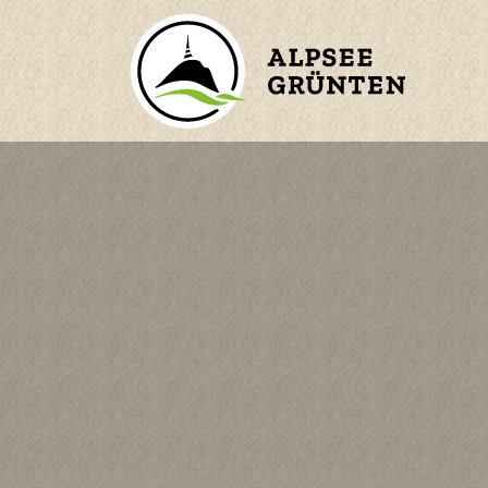
ZURÜCK ZUM HAUPTMENÜ
BERGE
ORTE
WASSER
n
KINDER
en