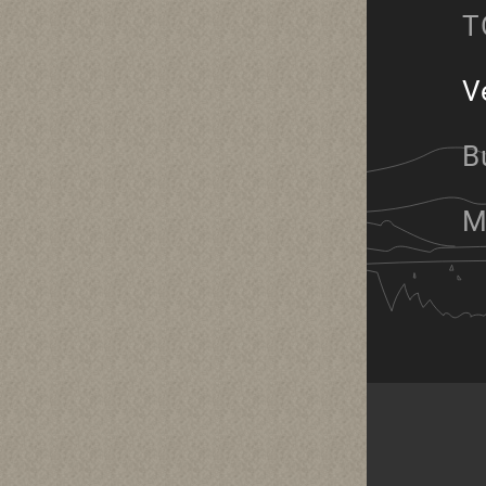
T
V
B
M