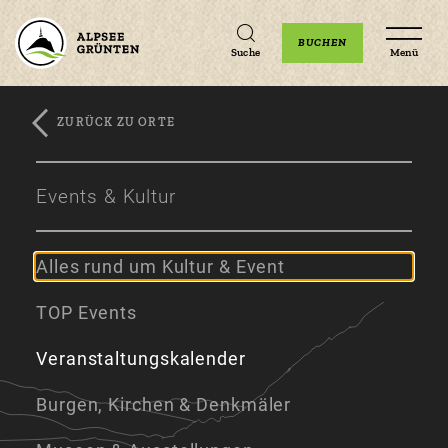
Unterkünfte
Erlebnisse
Veranstaltungen
BUCHEN
Suche
Menü
ZURÜCK ZU ORTE
Zum
Zur
Zum
Hauptinhalt
Navigation
Footer
Events & Kultur
springen
springen
springen
Alles rund um Kultur & Event
TOP Events
Veranstaltungskalender
Burgen, Kirchen & Denkmäler