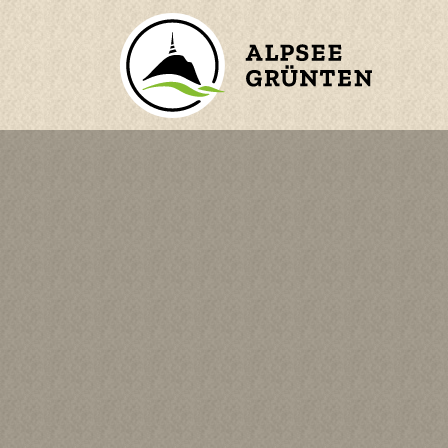
ZURÜCK ZUM HAUPTMENÜ
BERGE
ORTE
WASSER
n
KINDER
en