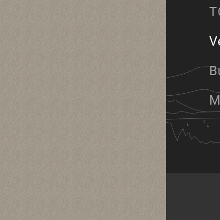
T
V
B
M