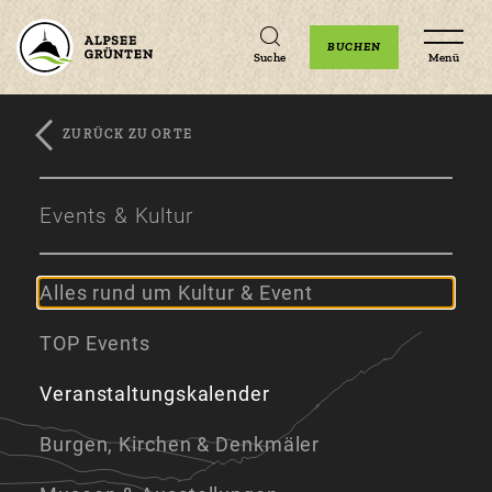
Unterkünfte
Erlebnisse
Veranstaltungen
BUCHEN
Suche
Menü
ZURÜCK ZU ORTE
Zum
Zur
Zum
Hauptinhalt
Navigation
Footer
Events & Kultur
springen
springen
springen
Alles rund um Kultur & Event
TOP Events
Veranstaltungskalender
Burgen, Kirchen & Denkmäler