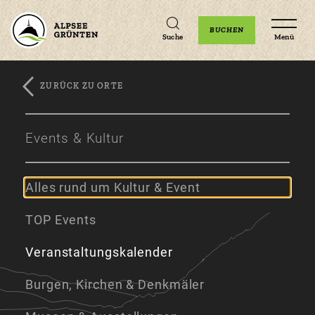
Unterkünfte
Erlebnisse
Veranstaltungen
BUCHEN
Suche
Menü
ZURÜCK ZU ORTE
Zum
Zur
Zum
Hauptinhalt
Navigation
Footer
Events & Kultur
springen
springen
springen
Alles rund um Kultur & Event
TOP Events
Veranstaltungskalender
Burgen, Kirchen & Denkmäler