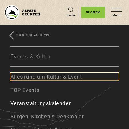
Unterkünfte
Erlebnisse
Veranstaltungen
BUCHEN
Suche
Menü
ZURÜCK ZU ORTE
Zum
Zur
Zum
Hauptinhalt
Navigation
Footer
Events & Kultur
springen
springen
springen
Alles rund um Kultur & Event
TOP Events
Veranstaltungskalender
Burgen, Kirchen & Denkmäler