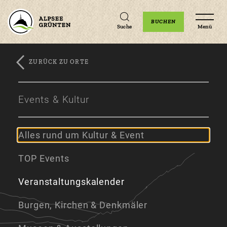
Unterkünfte
Erlebnisse
Veranstaltungen
BUCHEN
Suche
Menü
ZURÜCK ZU ORTE
Zum
Zur
Zum
Hauptinhalt
Navigation
Footer
Events & Kultur
springen
springen
springen
Alles rund um Kultur & Event
TOP Events
Veranstaltungskalender
Burgen, Kirchen & Denkmäler