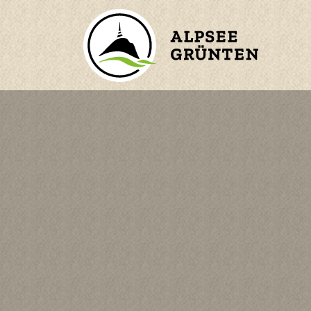
ZURÜCK ZUM HAUPTMENÜ
BERGE
ORTE
WASSER
n
KINDER
en