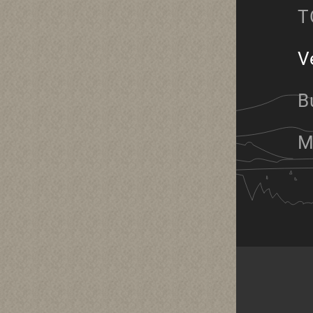
T
V
B
M