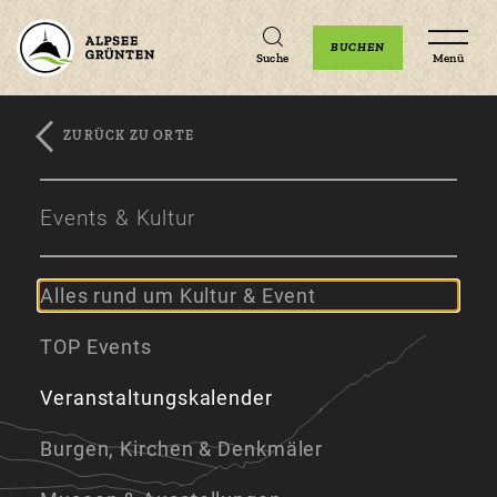
Unterkünfte
Erlebnisse
Veranstaltungen
BUCHEN
Suche
Menü
ZURÜCK ZU ORTE
Zum
Zur
Zum
Hauptinhalt
Navigation
Footer
Events & Kultur
springen
springen
springen
Alles rund um Kultur & Event
TOP Events
Veranstaltungskalender
Burgen, Kirchen & Denkmäler