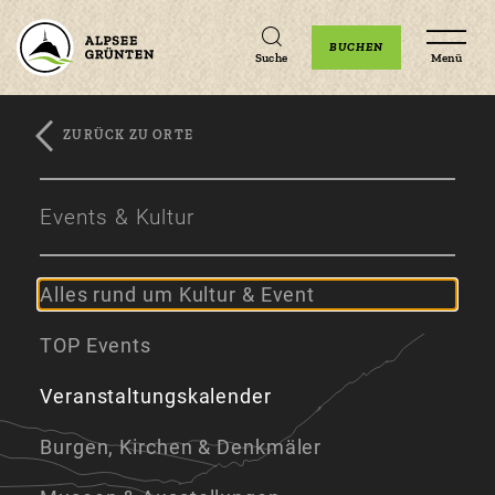
Unterkünfte
Erlebnisse
Veranstaltungen
BUCHEN
Suche
Menü
ZURÜCK ZU ORTE
Zum
Zur
Zum
Hauptinhalt
Navigation
Footer
Events & Kultur
springen
springen
springen
Alles rund um Kultur & Event
TOP Events
Veranstaltungskalender
Burgen, Kirchen & Denkmäler