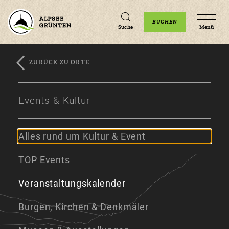
Unterkünfte
Erlebnisse
Veranstaltungen
BUCHEN
Suche
Menü
ZURÜCK ZU ORTE
Zum
Zur
Zum
Hauptinhalt
Navigation
Footer
Events & Kultur
springen
springen
springen
Alles rund um Kultur & Event
TOP Events
Veranstaltungskalender
Burgen, Kirchen & Denkmäler