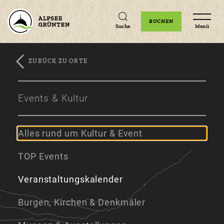
Unterkünfte
Erlebnisse
Veranstaltungen
BUCHEN
Suche
Menü
ZURÜCK ZU ORTE
Zum
Zur
Zum
Hauptinhalt
Navigation
Footer
Events & Kultur
springen
springen
springen
Alles rund um Kultur & Event
TOP Events
Veranstaltungskalender
Burgen, Kirchen & Denkmäler