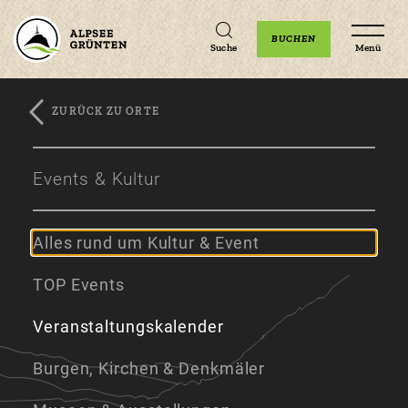
Unterkünfte
Erlebnisse
Veranstaltungen
BUCHEN
Suche
Menü
ZURÜCK ZU ORTE
Zum
Zur
Zum
Hauptinhalt
Navigation
Footer
Events & Kultur
springen
springen
springen
Alles rund um Kultur & Event
TOP Events
Veranstaltungskalender
Burgen, Kirchen & Denkmäler