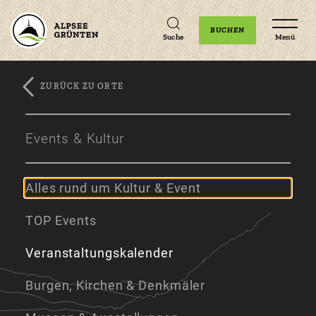
Unterkünfte
Erlebnisse
Veranstaltungen
BUCHEN
Suche
Menü
ZURÜCK ZU ORTE
Zum
Zur
Zum
Hauptinhalt
Navigation
Footer
Events & Kultur
springen
springen
springen
Alles rund um Kultur & Event
TOP Events
Veranstaltungskalender
Burgen, Kirchen & Denkmäler