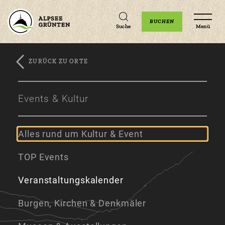
Unterkünfte
Erlebnisse
Veranstaltungen
BUCHEN
Suche
Menü
ZURÜCK ZU ORTE
Zum
Zur
Zum
Hauptinhalt
Navigation
Footer
Events & Kultur
springen
springen
springen
Alles rund um Kultur & Event
TOP Events
Veranstaltungskalender
Burgen, Kirchen & Denkmäler