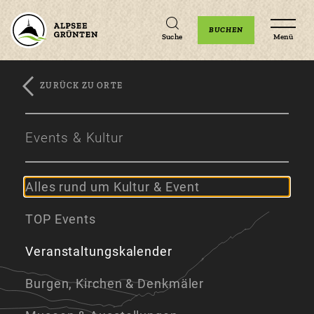
Unterkünfte
Erlebnisse
Veranstaltungen
BUCHEN
Suche
Menü
ZURÜCK ZU ORTE
Zum
Zur
Zum
Hauptinhalt
Navigation
Footer
Events & Kultur
springen
springen
springen
Alles rund um Kultur & Event
TOP Events
Veranstaltungskalender
Burgen, Kirchen & Denkmäler