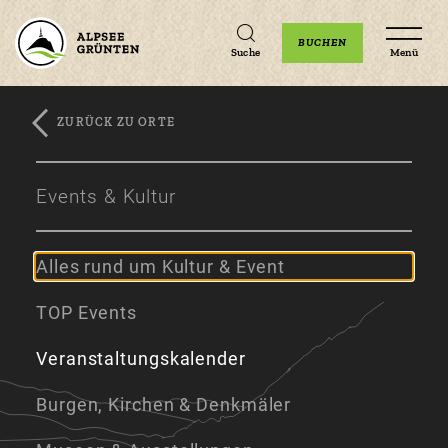
Unterkünfte
Erlebnisse
Veranstaltungen
BUCHEN
Suche
Menü
ZURÜCK ZU ORTE
Zum
Zur
Zum
Hauptinhalt
Navigation
Footer
Events & Kultur
springen
springen
springen
Alles rund um Kultur & Event
TOP Events
Veranstaltungskalender
Burgen, Kirchen & Denkmäler