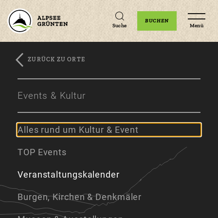
Unterkünfte
Erlebnisse
Veranstaltungen
BUCHEN
Suche
Menü
ZURÜCK ZU ORTE
Zum
Zur
Zum
Hauptinhalt
Navigation
Footer
Events & Kultur
springen
springen
springen
Alles rund um Kultur & Event
TOP Events
Veranstaltungskalender
Burgen, Kirchen & Denkmäler