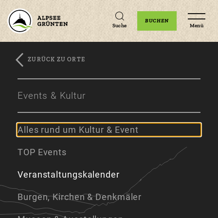
Unterkünfte
Erlebnisse
Veranstaltungen
BUCHEN
Suche
Menü
ZURÜCK ZU ORTE
Zum
Zur
Zum
Hauptinhalt
Navigation
Footer
Events & Kultur
springen
springen
springen
Alles rund um Kultur & Event
TOP Events
Veranstaltungskalender
Burgen, Kirchen & Denkmäler