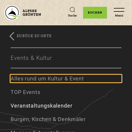
Unterkünfte
Erlebnisse
Veranstaltungen
BUCHEN
Suche
Menü
ZURÜCK ZU ORTE
Zum
Zur
Zum
Hauptinhalt
Navigation
Footer
Events & Kultur
springen
springen
springen
Alles rund um Kultur & Event
TOP Events
Veranstaltungskalender
Burgen, Kirchen & Denkmäler