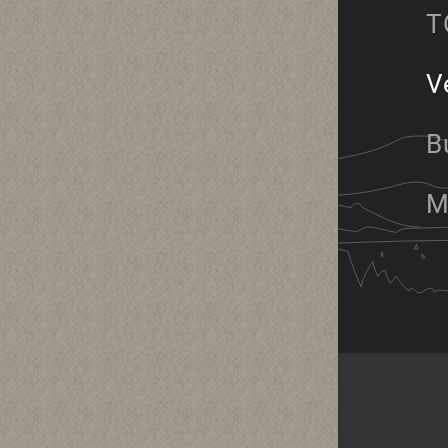
T
V
B
M