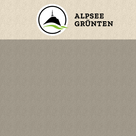
ZURÜCK ZUM HAUPTMENÜ
BERGE
ORTE
WASSER
n
KINDER
en