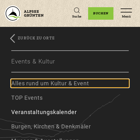
Unterkünfte
Erlebnisse
Veranstaltungen
BUCHEN
Suche
Menü
ZURÜCK ZU ORTE
Zum
Zur
Zum
Hauptinhalt
Navigation
Footer
Events & Kultur
springen
springen
springen
Alles rund um Kultur & Event
TOP Events
Veranstaltungskalender
Burgen, Kirchen & Denkmäler