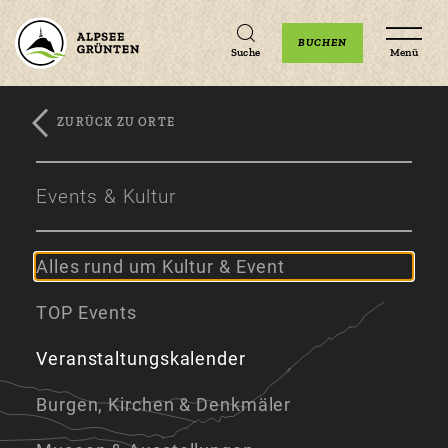
Unterkünfte
Erlebnisse
Veranstaltungen
BUCHEN
Suche
Menü
ZURÜCK ZU ORTE
Zum
Zur
Zum
Hauptinhalt
Navigation
Footer
Events & Kultur
springen
springen
springen
Alles rund um Kultur & Event
TOP Events
Veranstaltungskalender
Burgen, Kirchen & Denkmäler