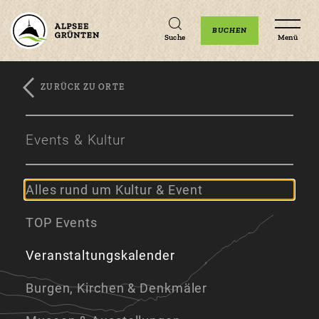
Unterkünfte
Erlebnisse
Veranstaltungen
BUCHEN
Suche
Menü
ZURÜCK ZU ORTE
Zum
Zur
Zum
Hauptinhalt
Navigation
Footer
Events & Kultur
springen
springen
springen
Alles rund um Kultur & Event
TOP Events
Veranstaltungskalender
Burgen, Kirchen & Denkmäler