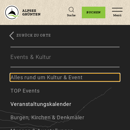
Unterkünfte
Erlebnisse
Veranstaltungen
BUCHEN
Suche
Menü
ZURÜCK ZU ORTE
Zum
Zur
Zum
Hauptinhalt
Navigation
Footer
Events & Kultur
springen
springen
springen
Alles rund um Kultur & Event
TOP Events
Veranstaltungskalender
Burgen, Kirchen & Denkmäler