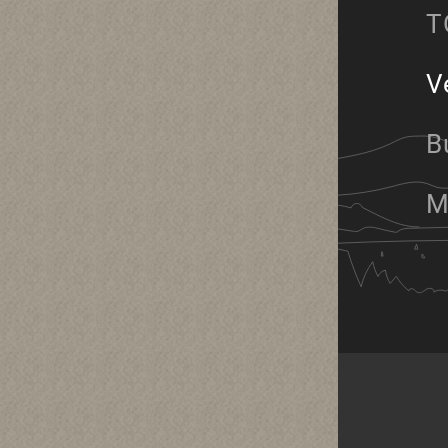
T
V
B
M