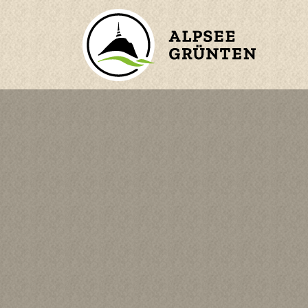
ZURÜCK ZUM HAUPTMENÜ
BERGE
ORTE
WASSER
n
KINDER
en