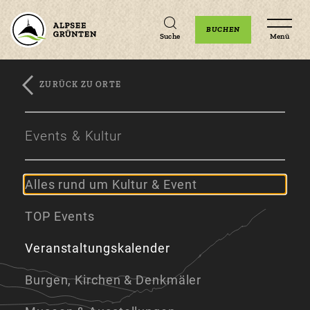
Unterkünfte
Erlebnisse
Veranstaltungen
BUCHEN
Suche
Menü
ZURÜCK ZU ORTE
Zum
Zur
Zum
Hauptinhalt
Navigation
Footer
Events & Kultur
springen
springen
springen
Alles rund um Kultur & Event
TOP Events
Veranstaltungskalender
Burgen, Kirchen & Denkmäler