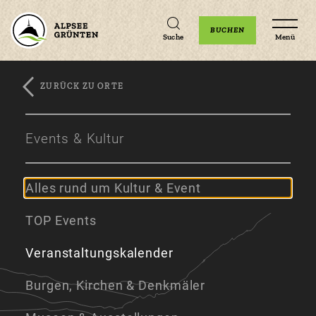
Unterkünfte
Erlebnisse
Veranstaltungen
BUCHEN
Suche
Menü
ZURÜCK ZU ORTE
Zum
Zur
Zum
Hauptinhalt
Navigation
Footer
Events & Kultur
springen
springen
springen
Alles rund um Kultur & Event
TOP Events
Veranstaltungskalender
Burgen, Kirchen & Denkmäler