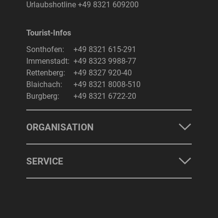
Radfahren & Wandern am Alpsee
Urlaubshotline
+49 8321 609200
Tourist-Infos
Sonthofen:
+49 8321 615-291
Immenstadt:
+49 8323 9988-77
Rettenberg:
+49 8327 920-40
Blaichach:
+49 8321 8008-510
SONTHOFEN
IMMENSTADT
RETTENBERG
BLAICHACH-GUNZESRIED
BURGBERG
Burgberg:
+49 8321 6722-20
ORGANISATION
SERVICE
UNTERKÜNFTE
ERLEBNISSE